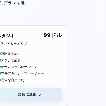
璧なプランを選
99ドル
スタジオ
スタジオと企業向け
無制限生成
✓
スタジオ品質
✓
チームコラボレーション
✓
専任アカウントマネージャー
✓
完全な商用権利
✓
営業に連絡