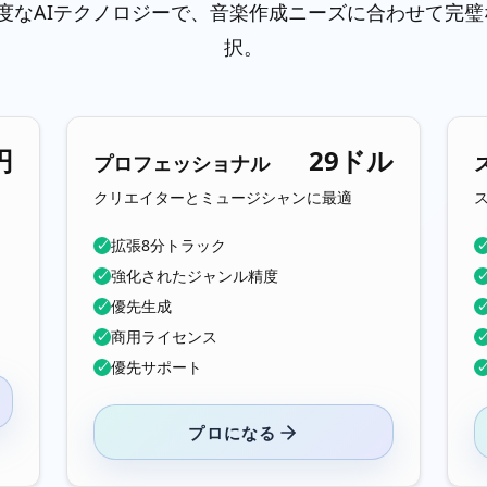
の高度なAIテクノロジーで、音楽作成ニーズに合わせて完
択。
円
29ドル
プロフェッショナル
クリエイターとミュージシャンに最適
拡張8分トラック
✓
強化されたジャンル精度
✓
優先生成
✓
商用ライセンス
✓
優先サポート
✓
プロになる