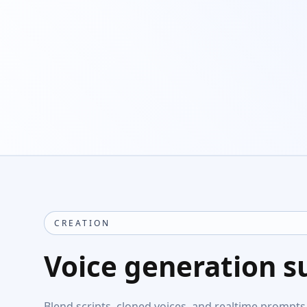
CREATION
Voice generation s
Blend scripts, cloned voices, and realtime prompts 