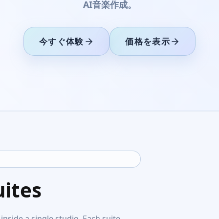
AI音楽作成。
今すぐ体験
価格を表示
uites
inside a single studio. Each suite